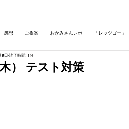
ブログ
時間割
料金
ご入塾方法
教室
感想
ご提案
おかみさんレポ
「レッツゴー」
月8日
読了時間: 1分
役立つ情報
（木） テスト対策