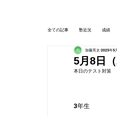
カトウ塾
ホーム
全ての記事
塾近況
成績
加藤亮太
2025年5
育児・教育本感想
受験に
5月8日
本日のテスト対策
3年生　