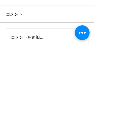
コメント
コメントを追加…
2026年8月・9月スケジュ
都立高 更新情報2
ール
ート11