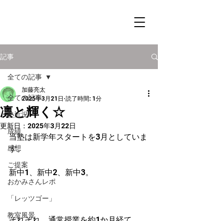
記事
全ての記事
加藤亮太
全ての記事
2025年3月21日
読了時間: 1分
凛と輝く☆
塾近況
更新日：
2025年3月22日
成績
当塾は新学年スタートを3月としていま
感想
す。
ご提案
新中1、新中2、新中3。
おかみさんレポ
「レッツゴー」
教室風景
それぞれ、通常授業を約1か月経て、