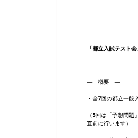
「都立入試テスト会
―　概要　―
・全7回の都立一般
（5回は「予想問題
直前に行います）