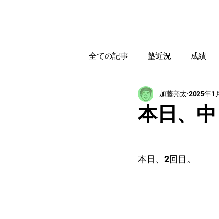
カトウ塾
ホーム
全ての記事
塾近況
成績
加藤亮太
2025年1
育児・教育本感想
受験に
本日、中
本日、2回目。