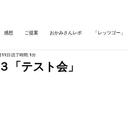
ブログ
時間割
料金
ご入塾方法
教室
感想
ご提案
おかみさんレポ
「レッツゴー」
月11日
読了時間: 1分
役立つ情報
３「テスト会」