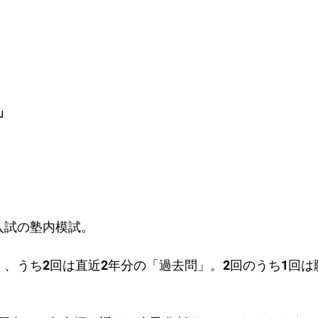
」
入試の塾内模試。
」、うち2回は直近2年分の「過去問」。2回のうち1回