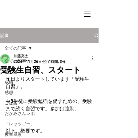
記事
全ての記事
加藤亮太
全ての記事
2024年11月26日
読了時間: 3分
受験生自習、スタート
塾近況
昨日よりスタートしています「受験生
成績
自習」。
感想
中3生徒に受験勉強を促すための、受験
ご提案
まで続く自習です。参加は強制。
おかみさんレポ
「レッツゴー」
以下、概要です。
教室風景