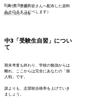
育児・教育本感想
（昨日、生徒の皆さんへ配布した資料
をそのままコピペします）
受験に役立つ情報
中3「受験生自習」につい
て
期末考査も終わり、学校の勉強からは
離れ、ここからは完全にあなたの「個
人戦」です。
誰よりも、志望校合格率を上げていき
ましょう。