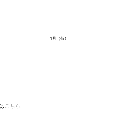
1月（仮）
は
こちら。