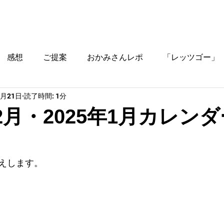
ブログ
時間割
料金
ご入塾方法
教室
感想
ご提案
おかみさんレポ
「レッツゴー」
1月21日
読了時間: 1分
役立つ情報
12月・2025年1月カレン
えします。