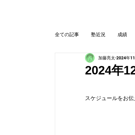
カトウ塾
ホーム
全ての記事
塾近況
成績
加藤亮太
2024年1
育児・教育本感想
受験に
2024年
スケジュールをお伝