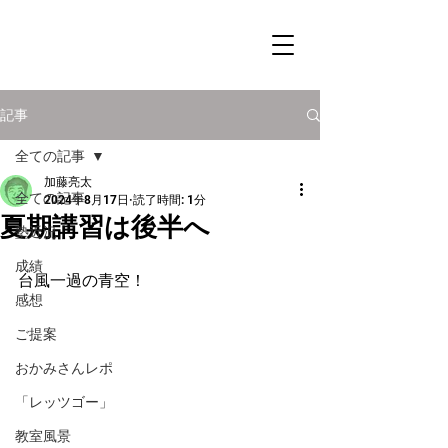
記事
全ての記事
加藤亮太
全ての記事
2024年8月17日
読了時間: 1分
夏期講習は後半へ
塾近況
成績
台風一過の青空！
感想
ご提案
おかみさんレポ
「レッツゴー」
教室風景