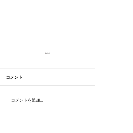
コメント
コメントを追加…
2026年8月・9月スケジュ
都立高 更新情報2
ール
ート11