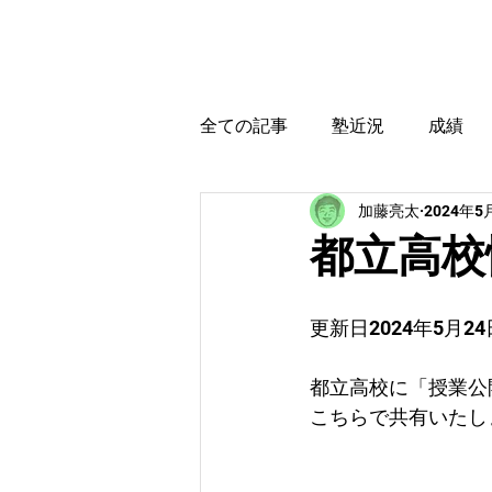
カトウ塾
ホーム
全ての記事
塾近況
成績
加藤亮太
2024年5
育児・教育本感想
受験に
都立高校情
更新日2024年5月24
都立高校に「授業公
こちらで共有いたし