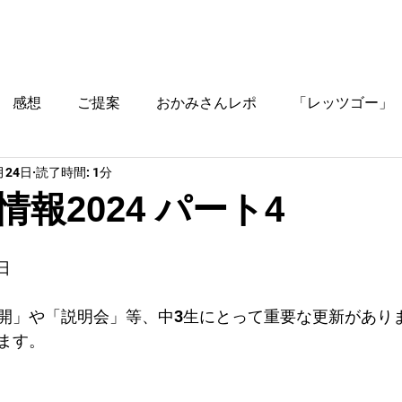
ブログ
時間割
料金
ご入塾方法
教室
感想
ご提案
おかみさんレポ
「レッツゴー」
月24日
読了時間: 1分
役立つ情報
報2024 パート4
日
開」や「説明会」等、中3生にとって重要な更新があり
ます。