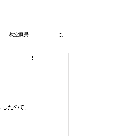
風景
定期考査対策
お問い合わせ
ご質問
教室風景
ましたので、