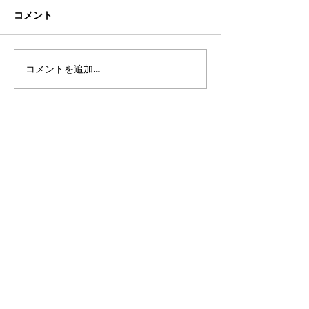
コメント
コメントを追加…
2026年8月・9月スケジュ
2026年7月・8
ール
ール