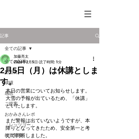
記事
全ての記事
加藤亮太
全ての記事
2024年2月5日
読了時間: 1分
2月5日（月）は休講としま
塾近況
す。
成績
本日の営業についてお知らせします。
感想
大雪の予報が出ているため、「休講」
ご提案
といたします。
おかみさんレポ
まだ警報は出ていないようですが、本
「レッツゴー」
降りとなってきたため、安全第一と考
えて判断しました。
教室風景