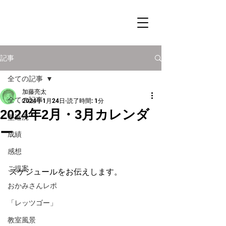
記事
全ての記事
加藤亮太
全ての記事
2024年1月24日
読了時間: 1分
2024年2月・3月カレンダ
塾近況
ー
成績
感想
ご提案
スケジュールをお伝えします。
おかみさんレポ
「レッツゴー」
教室風景