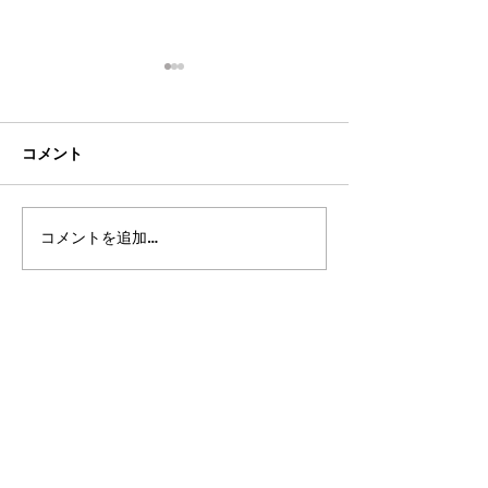
コメント
コメントを追加…
2026年8月・9月スケジュ
2026年7月・8
ール
ール