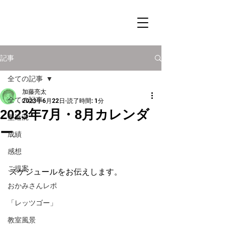
記事
全ての記事
加藤亮太
全ての記事
2023年6月22日
読了時間: 1分
2023年7月・8月カレンダ
塾近況
ー
成績
感想
ご提案
スケジュールをお伝えします。
おかみさんレポ
「レッツゴー」
教室風景