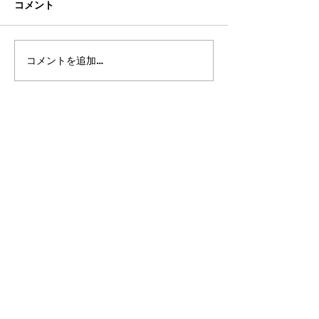
コメント
コメントを追加…
2026年8月・9月スケジュ
2026年7月・8
ール
ール