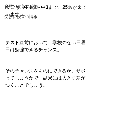
育児・教育本感想
今日も、中1から中3まで、25名が来て
います。
受験に役立つ情報
テスト直前において、学校のない日曜
日は勉強できるチャンス。
そのチャンスをものにできるか、サボ
ってしまうかで、結果には大きく差が
つくことでしょう。