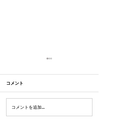
コメント
コメントを追加…
2026年8月・9月スケジュ
都立高 更新情報2
ール
ート11