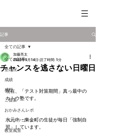
記事
全ての記事
加藤亮太
全ての記事
2023年5月14日
読了時間: 1分
チャンスを逃さない日曜日
塾近況
成績
感想
現在、「テスト対策期間」真っ最中の
カトウ塾です。
ご提案
おかみさんレポ
水元中・東金町の生徒が毎日「強制自
「レッツゴー」
習」しています。
教室風景