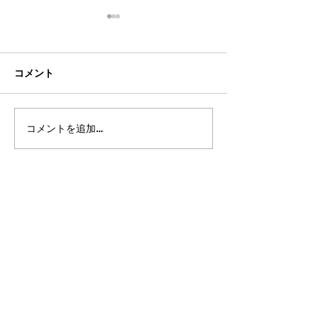
コメント
コメントを追加…
都立高 更新情報2026 パ
都立高 更新情報2
ート14
ート13