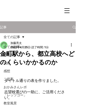
記事
全ての記事
加藤亮太
全ての記事
2023年4月25日
読了時間: 1分
金町駅から、都立高校へど
塾近況
のくらいかかるのか
成績
感想
ご提案
タイトル通りの表を作りました。
おかみさんレポ
志望校選びの一助に、ご活用くださ
「レッツゴー」
い。
教室風景