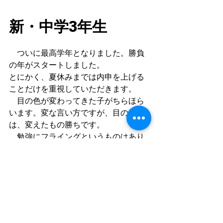
新・中学3年生
　ついに最高学年となりました。勝負
の年がスタートしました。
とにかく、夏休みまでは内申を上げる
ことだけを重視していただきます。
　目の色が変わってきた子がちらほら
います。変な言い方ですが、目の色
は、変えたもの勝ちです。
　勉強にフライングというものはあり
ません。徐々に自分が優位に立つこと
を考えて、過ごしていてくださればと
思います。自分本位こそ、のちの自分
を助けることになります。
　まずは1学期の定期テスト、取りに行
きましょう。もちろん過去最高点を。