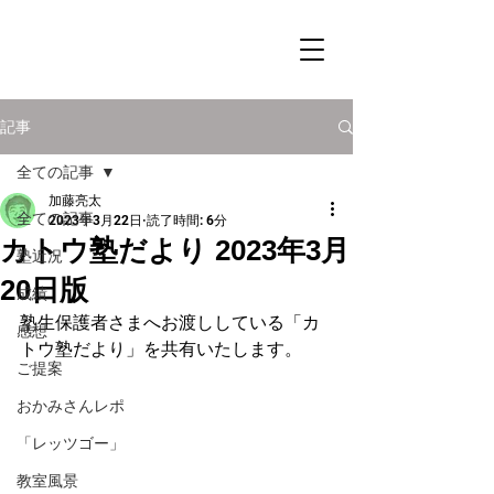
記事
全ての記事
加藤亮太
全ての記事
2023年3月22日
読了時間: 6分
カトウ塾だより 2023年3月
塾近況
20日版
成績
塾生保護者さまへお渡ししている「カ
感想
トウ塾だより」を共有いたします。
ご提案
おかみさんレポ
「レッツゴー」
教室風景