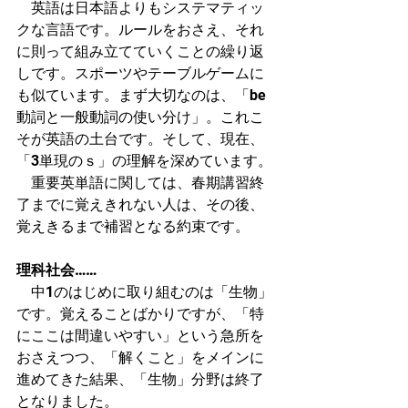
　英語は日本語よりもシステマティッ
クな言語です。ルールをおさえ、それ
に則って組み立てていくことの繰り返
しです。スポーツやテーブルゲームに
も似ています。まず大切なのは、「be
動詞と一般動詞の使い分け」。これこ
そが英語の土台です。そして、現在、
「3単現のｓ」の理解を深めています。
　重要英単語に関しては、春期講習終
了までに覚えきれない人は、その後、
覚えきるまで補習となる約束です。
理科社会……
　中1のはじめに取り組むのは「生物」
です。覚えることばかりですが、「特
にここは間違いやすい」という急所を
おさえつつ、「解くこと」をメインに
進めてきた結果、「生物」分野は終了
となりました。