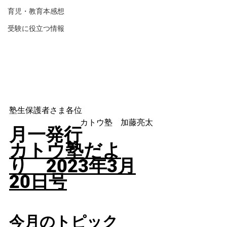
育児・教育本感想
受験に役立つ情報
塾生保護者さま各位
カトウ塾　加藤亮太
月一発行
カトウ塾だよ
り　2023年3月
20日号
今月のトピック