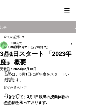
記事
全ての記事
加藤亮太
全ての記事
2023年1月21日
読了時間: 2分
3月1日スタート 「2023年
塾近況
度」 概要
成績
更新日：
2023年2月16日
感想
当塾は、3月1日に新年度をスタートい
ご提案
たします。
おかみさんレポ
「レッツゴー」
つきまして、3月1日以降の授業体験の
ご予約を承っております。
教室風景