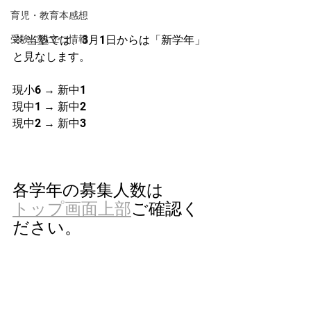
育児・教育本感想
受験に役立つ情報
※ 当塾では、3月1日からは「新学年」
と見なします。
現小6 → 新中1
現中1 → 新中2
現中2 → 新中3
各学年の募集人数は
トップ画面上部
ご確認く
ださい。