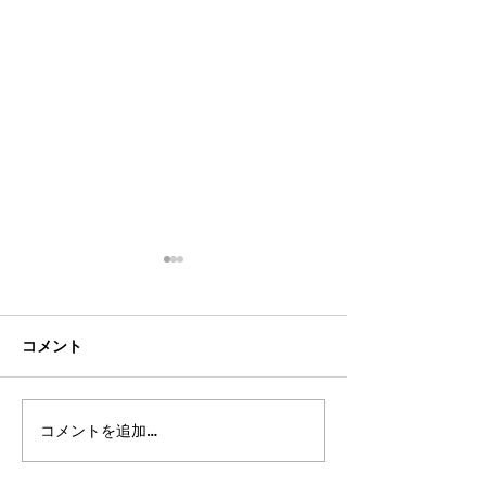
コメント
コメントを追加…
2026年8月・9月スケジュ
2026年7月・8
ール
ール