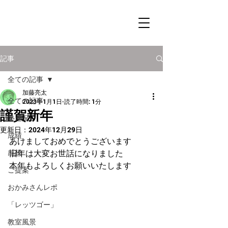
記事
全ての記事
加藤亮太
全ての記事
2023年1月1日
読了時間: 1分
謹賀新年
塾近況
更新日：
2024年12月29日
成績
あけましておめでとうございます
感想
旧年は大変お世話になりました
本年もよろしくお願いいたします
ご提案
おかみさんレポ
「レッツゴー」
教室風景