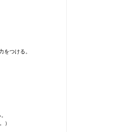
実力をつける。
。
る。
。）