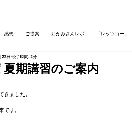
ブログ
時間割
料金
ご入塾方法
教室
感想
ご提案
おかみさんレポ
「レッツゴー」
月22日
読了時間: 2分
役立つ情報
年度 夏期講習のご案内
てきました。
来です。