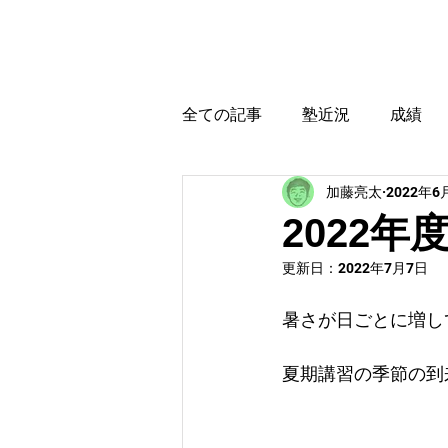
カトウ塾
ホーム
全ての記事
塾近況
成績
加藤亮太
2022年6
育児・教育本感想
受験に
2022
更新日：
2022年7月7日
暑さが日ごとに増し
夏期講習の季節の到