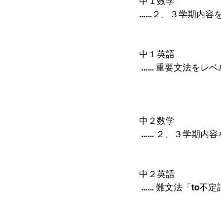
中１数学 　
……２、３学期内容
中１英語
 …… 重要文法を
中２数学
 …… ２、３学期
中２英語
 …… 難文法「to