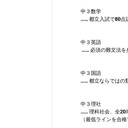
中３数学 
…… 都立入試で8
中３英語
 …… 必須の難文
中３国語 
…… 都立ならでは
中３理社
…… 理科社会、全
（最低ラインを合格