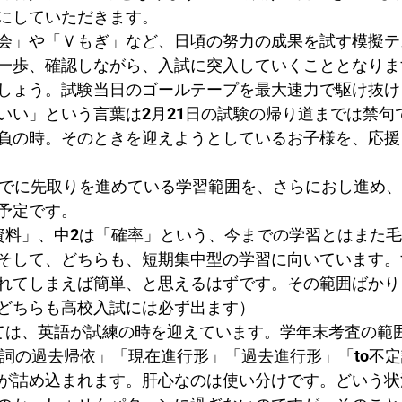
にしていただきます。
会」や「Ｖもぎ」など、日頃の努力の成果を試す模擬テ
一歩、確認しながら、入試に突入していくこととなりま
しょう。試験当日のゴールテープを最大速力で駆け抜け
いい」という言葉は2月21日の試験の帰り道までは禁句
負の時。そのときを迎えようとしているお子様を、応援
すでに先取りを進めている学習範囲を、さらにおし進め
予定です。
資料」、中2は「確率」という、今までの学習とはまた
そして、どちらも、短期集中型の学習に向いています。
れてしまえば簡単、と思えるはずです。その範囲ばかり
どちらも高校入試には必ず出ます）
ては、英語が試練の時を迎えています。学年末考査の範
動詞の過去帰依」「現在進行形」「過去進行形」「to不定
が詰め込まれます。肝心なのは使い分けです。どいう状