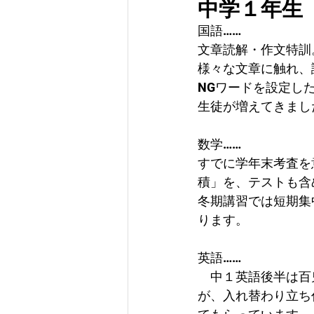
中学１年生
国語……
文章読解・作文特訓
様々な文章に触れ、
NGワードを設定し
生徒が増えてきまし
数学……
すでに学年末考査を
積」を、テストも含
冬期講習では短期集
ります。
英語……
　中１英語後半は百
が、入れ替わり立ち