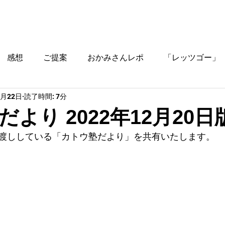
ブログ
時間割
料金
ご入塾方法
教室
感想
ご提案
おかみさんレポ
「レッツゴー」
2月22日
読了時間: 7分
役立つ情報
より 2022年12月20日
渡ししている「カトウ塾だより」を共有いたします。