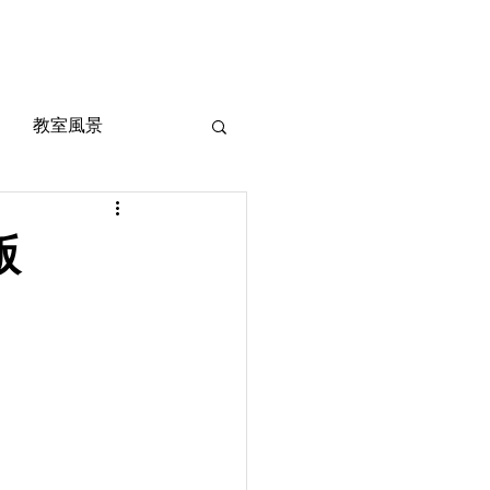
風景
定期考査対策
お問い合わせ
ご質問
教室風景
版