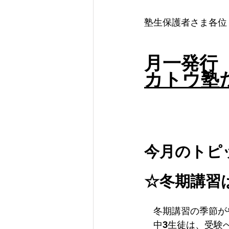
塾生保護者さま各位
月一発行
カトウ塾だ
今月のトピ
☆冬期講習は
　冬期講習の季節が
　中3生徒は、受験