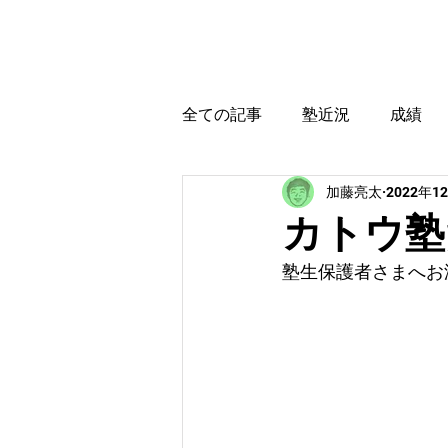
カトウ塾
ホーム
全ての記事
塾近況
成績
加藤亮太
2022年1
育児・教育本感想
受験に
カトウ塾だ
塾生保護者さまへお