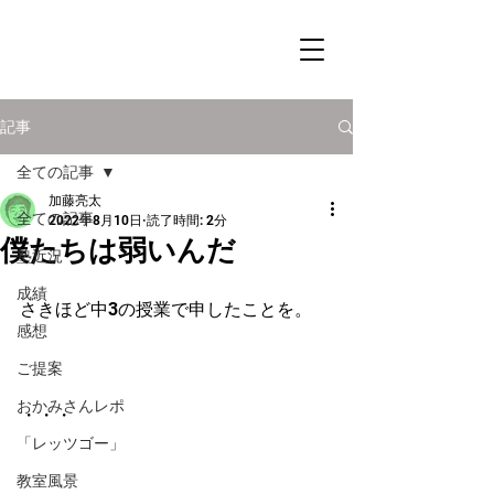
記事
全ての記事
加藤亮太
全ての記事
2022年8月10日
読了時間: 2分
僕たちは弱いんだ
塾近況
成績
さきほど中3の授業で申したことを。
感想
ご提案
おかみさんレポ
・・・
「レッツゴー」
教室風景