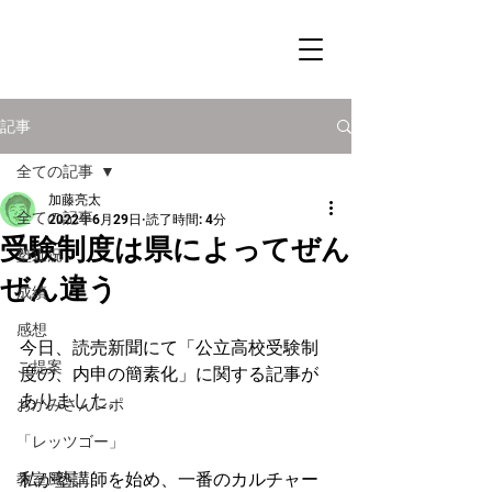
記事
全ての記事
加藤亮太
全ての記事
2022年6月29日
読了時間: 4分
受験制度は県によってぜん
塾近況
ぜん違う
成績
感想
今日、読売新聞にて「公立高校受験制
ご提案
度の、内申の簡素化」に関する記事が
ありました。
おかみさんレポ
「レッツゴー」
私が塾講師を始め、一番のカルチャー
教室風景