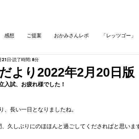
ブログ
時間割
料金
ご入塾方法
教室
感想
ご提案
おかみさんレポ
「レッツゴー」
月21日
読了時間: 8分
役立つ情報
だより2022年2月20日版
立入試、お疲れ様でした！
り、長い一日となりましたね。
間、久しぶりにのほほんと過ごしてくださればと思いま