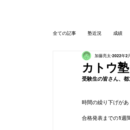
カトウ塾
ホーム
全ての記事
塾近況
成績
加藤亮太
2022年2
育児・教育本感想
受験に
カトウ塾
受験生の皆さん、都
時間の繰り下げがあ
合格発表までの1週