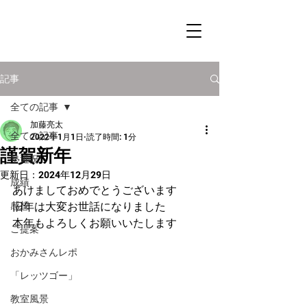
記事
全ての記事
加藤亮太
全ての記事
2022年1月1日
読了時間: 1分
謹賀新年
塾近況
更新日：
2024年12月29日
成績
あけましておめでとうございます
感想
旧年は大変お世話になりました
本年もよろしくお願いいたします
ご提案
おかみさんレポ
「レッツゴー」
教室風景