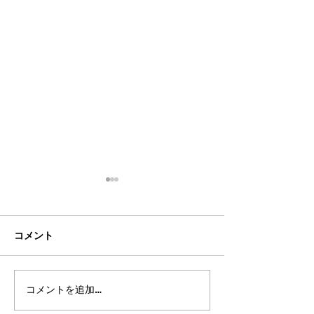
コメント
コメントを追加…
2026年8月・9月スケジュ
2026年7月・8
ール
ール