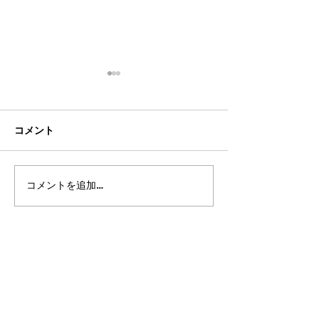
コメント
コメントを追加…
2026年8月・9月スケジュ
2026年7月・8
ール
ール