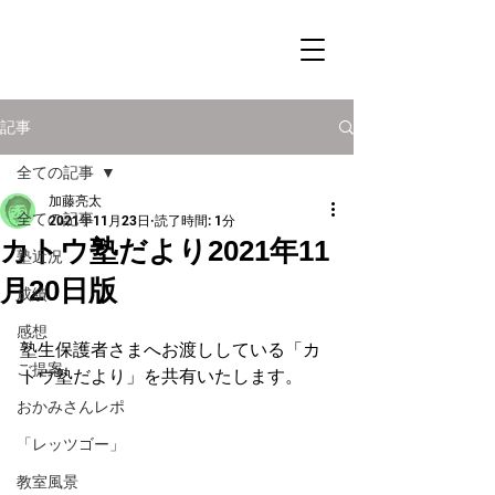
記事
全ての記事
加藤亮太
全ての記事
2021年11月23日
読了時間: 1分
カトウ塾だより2021年11
塾近況
月20日版
成績
感想
塾生保護者さまへお渡ししている「カ
ご提案
トウ塾だより」を共有いたします。
おかみさんレポ
「レッツゴー」
教室風景