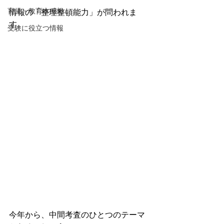
育児・教育本感想
情報の「整理整頓能力」が問われま
す。
受験に役立つ情報
今年から、中間考査のひとつのテーマ