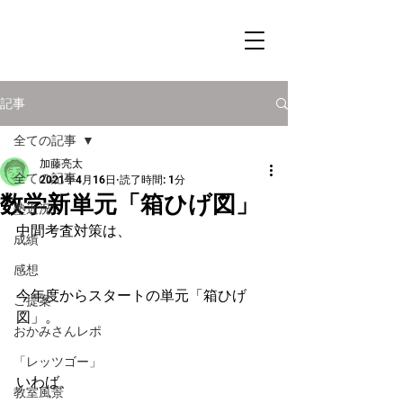
記事
全ての記事
加藤亮太
全ての記事
2021年4月16日
読了時間: 1分
数学新単元「箱ひげ図」
塾近況
中間考査対策は、
成績
感想
今年度からスタートの単元「箱ひげ
ご提案
図」。
おかみさんレポ
「レッツゴー」
いわば、
教室風景