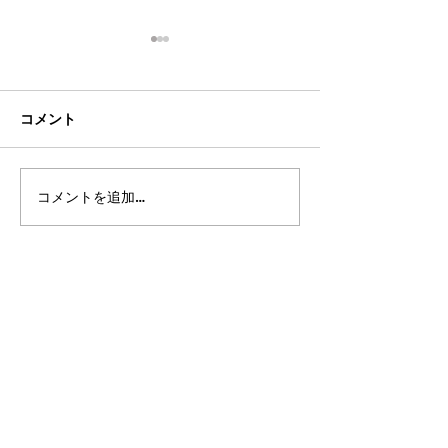
コメント
コメントを追加…
2026年8月・9月スケジュ
2026年7月・8
ール
ール