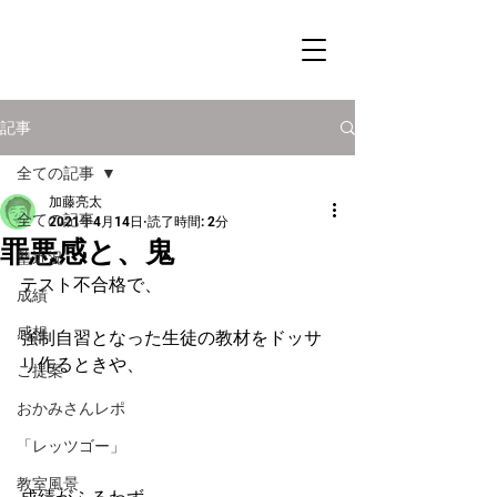
記事
全ての記事
加藤亮太
全ての記事
2021年4月14日
読了時間: 2分
罪悪感と、鬼
塾近況
テスト不合格で、
成績
感想
強制自習となった生徒の教材をドッサ
リ作るときや、
ご提案
おかみさんレポ
「レッツゴー」
教室風景