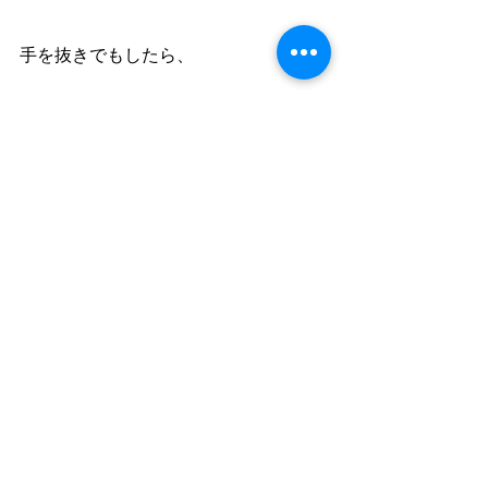
手を抜きでもしたら、
それこそ、罪。大罪。
その罪の深さたるや、
もはや塾・失格でしょうから。
塾近況