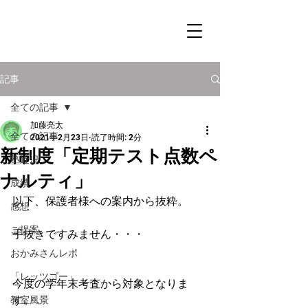
記事
全ての記事
加藤亮太
全ての記事
2021年2月23日
読了時間: 2分
新制度「定期テスト点数ペ
塾近況
ナルティ」
成績
以下、保護者様への案内から抜粋。
感想
ご提案
手抜きですみません・・・
おかみさんレポ
「レッツゴー」
今度の学年末考査から対象となりま
す。
教室風景