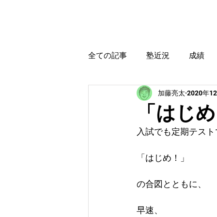
カトウ塾
ホーム
全ての記事
塾近況
成績
加藤亮太
2020年1
育児・教育本感想
受験に
「はじめ
入試でも定期テスト
「はじめ！」
の合図とともに、
早速、