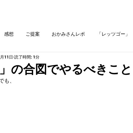
ブログ
時間割
料金
ご入塾方法
教室
感想
ご提案
おかみさんレポ
「レッツゴー」
2月11日
読了時間: 1分
役立つ情報
」の合図でやるべきこと
でも、