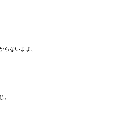
、
からないまま、
じ。