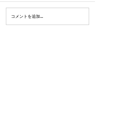
コメントを追加…
2026年8月・9月スケジュ
都立高 更新情報2
ール
ート11