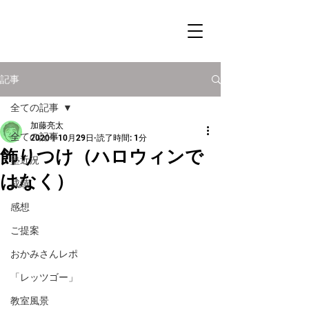
記事
全ての記事
加藤亮太
全ての記事
2020年10月29日
読了時間: 1分
飾りつけ（ハロウィンで
塾近況
はなく）
成績
感想
ご提案
おかみさんレポ
「レッツゴー」
教室風景