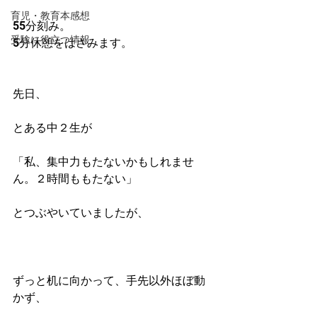
育児・教育本感想
55分刻み。
受験に役立つ情報
5分休憩をはさみます。
先日、
とある中２生が
「私、集中力もたないかもしれませ
ん。２時間ももたない」
とつぶやいていましたが、
ずっと机に向かって、手先以外ほぼ動
かず、