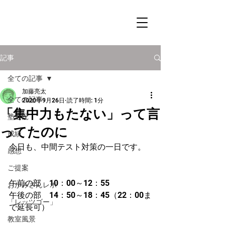
記事
全ての記事
加藤亮太
全ての記事
2020年9月26日
読了時間: 1分
「集中力もたない」って言
塾近況
ってたのに
成績
今日も、中間テスト対策の一日です。
感想
ご提案
午前の部　10：00～12：55
おかみさんレポ
午後の部　14：50～18：45（22：00ま
「レッツゴー」
で延長可）
教室風景