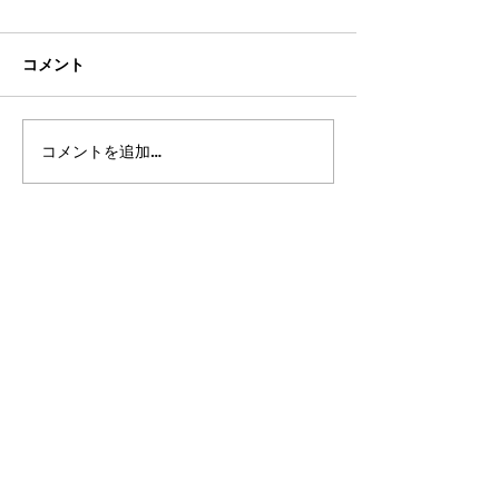
コメント
コメントを追加…
2026年8月・9月スケジュ
2026年7月・8
ール
ール