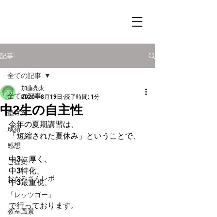
記事
全ての記事
加藤亮太
全ての記事
2020年8月19日
読了時間: 1分
中2生の自主性
塾近況
今年の夏期講習は、
成績
「短縮された夏休み」ということで、
感想
中3に厚く、
ご提案
中3特化、
おかみさんレポ
中3最重視、
「レッツゴー」
で行っております。
教室風景