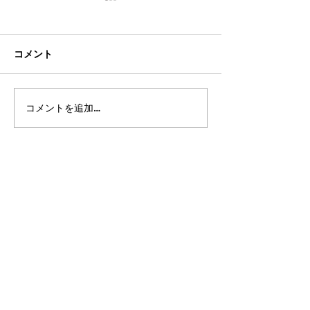
コメント
コメントを追加…
2026年8月・9月スケジュ
都立高 更新情報2
ール
ート15（最終回