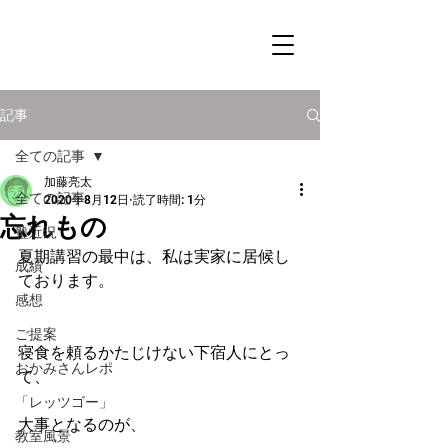
記事
全ての記事
加藤亮太
全ての記事
2020年8月12日
読了時間: 1分
忘れもの
塾近況
夏期講習の最中は、私は実家に居候し
成績
ております。
感想
ご提案
寝食を頼るかたじけない下宿人にとっ
おかみさんレポ
て、
「レッツゴー」
大事となるのが、
教室風景