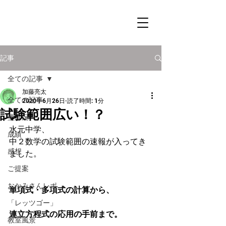
記事
全ての記事
加藤亮太
全ての記事
2020年6月26日
読了時間: 1分
試験範囲広い！？
塾近況
水元中学、
成績
中２数学の試験範囲の速報が入ってき
感想
ました。
ご提案
おかみさんレポ
単項式・多項式の計算から、
「レッツゴー」
連立方程式の応用の手前まで。
教室風景