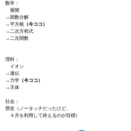
数学：
　展開
→因数分解
→平方根
（今ココ）
→二次方程式
→二次関数
理科：
　イオン
→遺伝
→力学
（今ココ）
→天体
社会：
歴史（ノータッチだったけど、
　４月を利用して終えるのが目標）