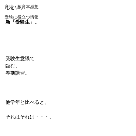
育児・教育本感想
もとい、
受験に役立つ情報
新「受験生」。
受験生意識で
臨む、
春期講習。
他学年と比べると、
それはそれは・・・、