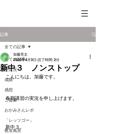
記事
全ての記事
加藤亮太
全ての記事
2020年4月3日
読了時間: 2分
新中３ ノンストップ
塾近況
こんにちは。加藤です。
成績
感想
春期講習の実況を申し上げます。
ご提案
おかみさんレポ
「レッツゴー」
新中３、
教室風景