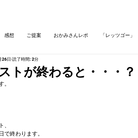
ブログ
時間割
料金
ご入塾方法
教室
感想
ご提案
おかみさんレポ
「レッツゴー」
月26日
読了時間: 2分
役立つ情報
ストが終わると・・・？
す。
ト、
日で終わります。