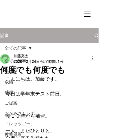
記事
全ての記事
加藤亮太
全ての記事
2020年2月24日
読了時間: 1分
何度でも何度でも
塾近況
こんにちは。加藤です。
成績
感想
今日は学年末テスト前日。
ご提案
おかみさんレポ
朝１０時から補習。
「レッツゴー」
一人、またひとりと、
教室風景