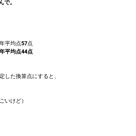
んで。
年平均点57点
年平均点44点
仮定した換算点にすると、
すごいけど）　
！