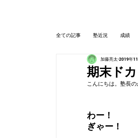
カトウ塾
ホーム
全ての記事
塾近況
成績
加藤亮太
2019年1
育児・教育本感想
受験に
期末ドカ
こんにちは。塾長の
わー！
ぎゃー！