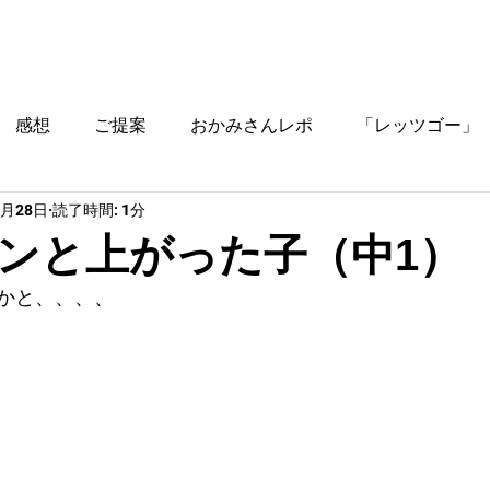
ブログ
時間割
料金
ご入塾方法
教室
感想
ご提案
おかみさんレポ
「レッツゴー」
1月28日
読了時間: 1分
役立つ情報
ンと上がった子（中1）
かと、、、、