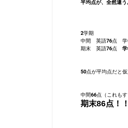
平均点が、全然違う
2学期
中間　英語76点　学
期末　英語76点　
学
50点が平均点だと
中間66点（これも
期末86点！