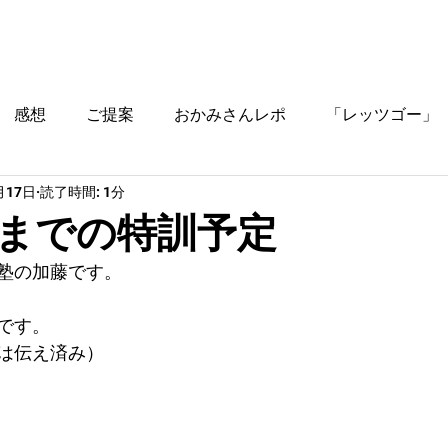
ブログ
時間割
料金
ご入塾方法
教室
感想
ご提案
おかみさんレポ
「レッツゴー」
月17日
読了時間: 1分
役立つ情報
までの特訓予定
塾の加藤です。
です。
は伝え済み）