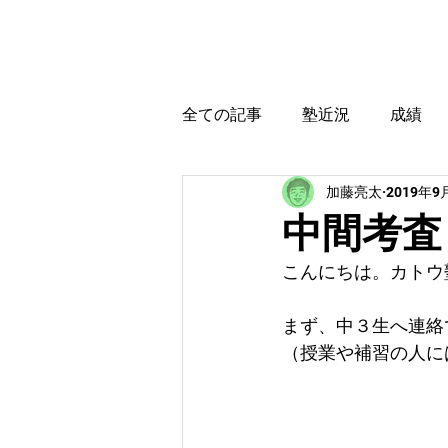
カトウ塾
ホーム
全ての記事
塾近況
成績
加藤亮太
2019年9
育児・教育本感想
受験に
中間考査
こんにちは。カトウ
まず、中３生へ連絡
（授業や補習の人に