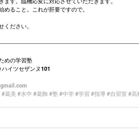
きます。臨機応変に対応させていただきます。
始めること。これが肝要ですので。
せください。
ための学習塾
0 ハイツセザンヌ101
gmail.com
町
#葛美
#水中
#葛飾
#塾
#中学
#学習
#指導
#自習室
#高