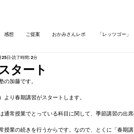
ブログ
時間割
料金
ご入塾方法
教室
感想
ご提案
おかみさんレポ
「レッツゴー」
月25日
読了時間: 2分
役立つ情報
スタート
塾の加藤です。
）より春期講習がスタートします。
は通常授業でとっている科目に関して、季節講習の出席
常授業の続きを行うからです。なので、とくに「春期講