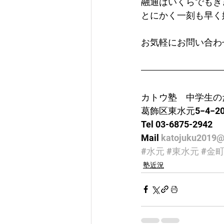
融通はいくらでもき
とにかく一刻も早く
お気軽にお問い合わ
カトウ塾　中学生の
葛飾区東水元5−4−2
Tel 03-6875-2942
Mail 
katojuku2019@
#水元
#東水元
#金
塾近況