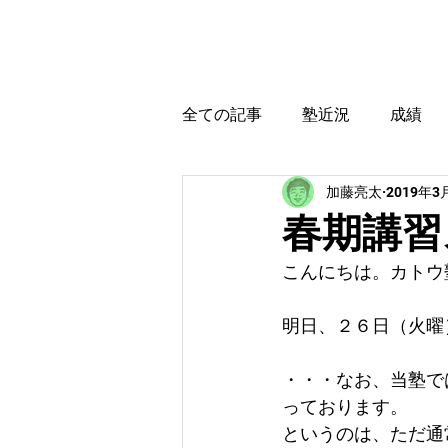
カトウ塾
ホーム
全ての記事
塾近況
成績
加藤亮太
2019年3
育児・教育本感想
受験に
春期講習
こんにちは。カトウ
明日、２６日（火曜
・・・なお、当塾で
っております。
というのは、ただ通