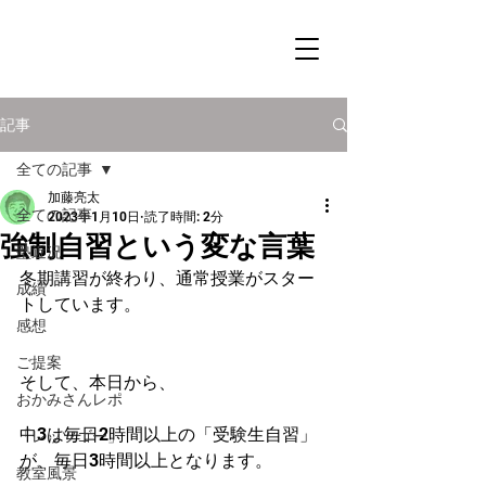
記事
全ての記事
加藤亮太
全ての記事
2023年1月10日
読了時間: 2分
強制自習という変な言葉
塾近況
冬期講習が終わり、通常授業がスター
成績
トしています。
感想
ご提案
そして、本日から、
おかみさんレポ
中3は毎日2時間以上の「受験生自習」
「レッツゴー」
が、毎日3時間以上となります。
教室風景