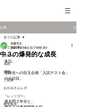
記事
全ての記事
加藤亮太
全ての記事
2021年2月6日
読了時間: 2分
中３の爆発的な成長
塾近況
本日、
成績
感想
受験生への目玉企画「入試テスト会」
の６日目。
ご提案
おかみさんレポ
「レッツゴー」
過去問２年分と、
教室風景