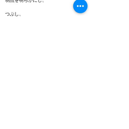
弱点を明らかにし、
つぶし、
さらに上へ。
「入試テスト会」、
とても良い機会となっています。