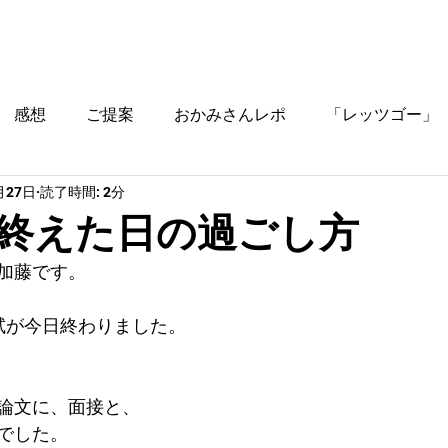
ブログ
時間割
料金
ご入塾方法
教室
感想
ご提案
おかみさんレポ
「レッツゴー」
月27日
読了時間: 2分
役立つ情報
終えた日の過ごし方
加藤です。
試が今日終わりました。
論文に、面接と、
でした。