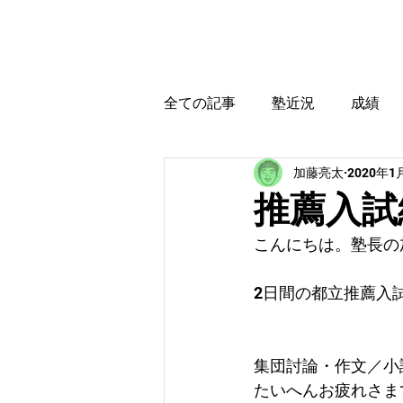
カトウ塾
ホーム
全ての記事
塾近況
成績
加藤亮太
2020年1
育児・教育本感想
受験に
推薦入試
こんにちは。塾長の
2日間の都立推薦入
集団討論・作文／小
たいへんお疲れさま