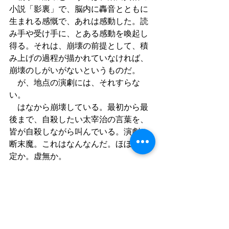
小説「影裏」で、脳内に轟音とともに
生まれる感慨で、あれは感動した。読
み手や受け手に、とある感動を喚起し
得る。それは、崩壊の前提として、積
み上げの過程が描かれていなければ、
崩壊のしがいがないというものだ。
　が、地点の演劇には、それすらな
い。
　はなから崩壊している。最初から最
後まで、自殺したい太宰治の言葉を、
皆が自殺しながら叫んでいる。演劇の
断末魔。これはなんなんだ。ほぼ全否
定か。虚無か。
　いや、それとも、太宰のことは皆知
っている。太宰はポップスターだ。だ
から、その前提を、いわば借景する庭
のように、各々の太宰治像は構築済み