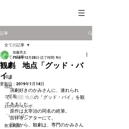
記事
全ての記事
加藤亮太
全ての記事
1918年12月28日
読了時間: 9分
観劇 地点「グッド・バ
塾近況
イ」
成績
更新日：
2019年1月14日
感想
　演劇好きのかみさんに、連れられ
ご提案
て、
劇団 地点
の「グッド・バイ」を観
てきました。
おかみさんレポ
　原作は太宰治の同名の絶筆。
「レッツゴー」
　吉祥寺シアターにて。
　日頃から、観劇は、専門のかみさん
教室風景