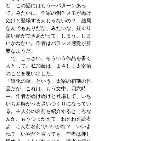
ど、この話にはもう一パターンあっ
て』みたいに、作家の創作メモがぬけ
ぬけと登場するんじゃないの？　結局
なんでもありだな」みたいな、疑ぐり
深い頭ができあがって、しまう。しま
いかねない。作者はバランス感覚が肝
要なようだ。
　で、じっさい、そういう作品を書く
人として、私加藤は、まさしく太宰治
のことを思い出した。
「道化の華」という、太宰の初期の作
品だが、これは、もう文中、四六時
中、作者がぬけぬけと登場して、いち
いち弁解がうるさいつくりになってい
る。主人公の名前を紹介するところな
んか、もうつっかえて、ねえねえ読者
よ、こんな名前でいいかな？　いいよ
ね？　いやだと言っても、作者は押し