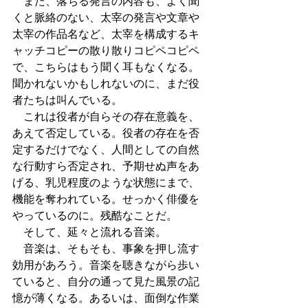
　また、落ちる発言の内容も、よく聞
くと脈絡のない、太宰の発言や文章や
太宰の作品名など、太宰を構成するキ
ャッチコピーの散り散りコピペコピペ
で、こちらはもう聞く耳もなくなる。
聞かれないかもしれないのに、まだ役
者たちは叫んでいる。
　これは役者が自らその存在意義を、
あえて否定している。役者の存在を否
定するだけでなく、人間としての自然
な行動すら否定され、予期せぬ声をあ
げる、乳児程度のような状態にまで、
機能を奪われている。せっかく俳優を
やっているのに。残酷なことだ。
　そして、延々と流れる音楽。
　音楽は、そもそも、事象を押し流す
効用があろう。音楽を聴きながら歩い
ていると、自分の通って見た風景の記
憶が薄くなる。あるいは、面倒な作業