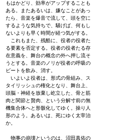
もはかどり、効率がアップすることも
ある。またあるいは、嫌なことがあっ
たら、音楽を爆音で流して、頭を空に
するような気持ちで、騒げば、何もし
ないよりも早く時間が経つ気がする。
　これもまた、残酷に、役者の役者た
る要素を否定する。役者の役者たる存
在意義を、舞台の概念の外へ押し流そ
うとする。音楽のノリが役者の呼吸の
ビートを飲み、消す。
　いよいよ役者は、形式の骨組み、ス
タイリッシュの権化となり、舞台上、
頭脳・神経を放棄し屹立した、骨と筋
肉と関節と贅肉、という分解寸前の無
機集合体へと形骸化してゆく。操り人
形のよう。あるいは、死にゆく太宰治
か。
　物事の崩壊というのは、沼田真佑の