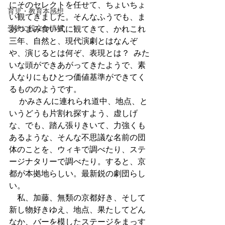
にそのセレクトを任せて、ちょいちょ
育児・教育本感想
い観てきました。そんなふうでも、ま
受験に役立つ情報
あつまみ食い式に観てきて、かれこれ
三年、自然と、現代演劇とはなんぞ
や、演じるとは何ぞ、表現とは？  みた
いな頭ができあがってきたようで、素
人なりにもひとつ価値基準ができてく
るもののようです。
     かみさんに連れられ道中、地点、と
いうどうも片割れ探すよう、虚しげ
な、でも、踏ん張りきいて、力強くも
あるような、そんな不思議な名前の団
体のことを、ウィキで調べたり、ステ
ージナタリーで調べたり。すると、京
都が本拠地らしい。最新鋭の劇団らし
い。
    私、加藤、無類の京都好き、そして
新し物好きゆえ、地点、果たしてどん
なか、バーを模したステージをまっす