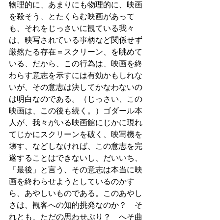
物理的に、あまりにも物理的に、映画
を殺そう、とたくらむ映画があって
も、それをじっさいに観ている我々
は、映写されている事柄など関係せず
厳然たる存在＝スクリーン、を眺めて
いる、だから、この行為は、映画を終
わらす意志を示すには有効かもしれな
いが、その意志は決してかなわないの
は明白なのである。（じっさい、この
映画は、この後も続く。）ゴダール本
人が、我々がいる映画館にじかに現れ
てじかにスクリーンを破く、映写機を
壊す、などしなければ、この意志を完
遂することはできないし、だいいち、
「最後」と言う、その意志は本当に映
画を終わらせようとしているのかす
ら、あやしいものである。このあやし
さは、観客への知的挑発なのか？　そ
れとも、ただの思わせぶり？　へそ曲