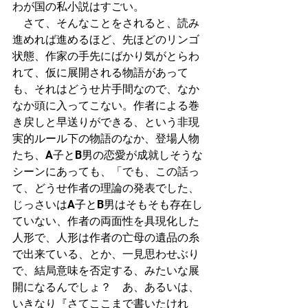
わが国の私小説はすごい。
　さて、そんなことをされると、読み
進めれば進めるほど、先ほどのリンゴ
状態、作家の手先にばかり気がとらわ
れて、仮に展開される物語があって
も、それはどうせ片手間なので、なか
なか頭に入ってこない。作者による巻
き戻しと早送りができる、という非現
実的ルール下の物語のなか、登場人物
たち、A子とB男の恋愛が成就しそうな
シーンにあっても、「でも、この話っ
て、どうせ作者の理論の発表でした、
じっさいはA子とB男はそもそも存在し
ていない、作者の両面性を具現化した
人形で、人形は作者の亡母の遺品の糸
で出来ている、とか、一見思わせぶり
で、結局意味を否定する、みたいな展
開になるんでしょ？　あ、あるいは、
いきなり『さてここまで書いたけれ