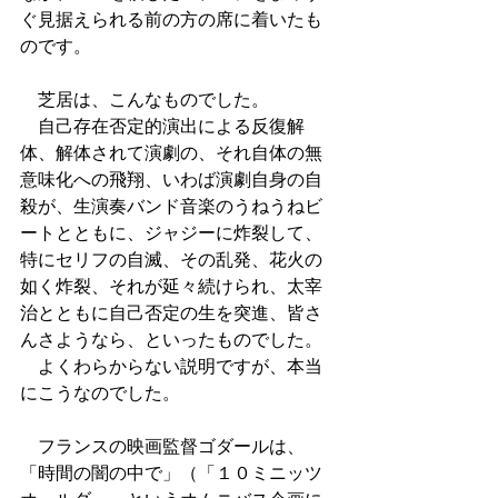
ぐ見据えられる前の方の席に着いたも
のです。
　芝居は、こんなものでした。
    自己存在否定的演出による反復解
体、解体されて演劇の、それ自体の無
意味化への飛翔、いわば演劇自身の自
殺が、生演奏バンド音楽のうねうねビ
ートとともに、ジャジーに炸裂して、
特にセリフの自滅、その乱発、花火の
如く炸裂、それが延々続けられ、太宰
治とともに自己否定の生を突進、皆さ
んさようなら、といったものでした。
　よくわらからない説明ですが、本当
にこうなのでした。
　フランスの映画監督ゴダールは、
「時間の闇の中で」（「１０ミニッツ