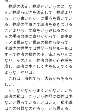
る。
　物語の否定。物語だというのに、な
んと物語っぽさを否定して、物語より
も、どう書いたか、に重点を置いてい
る。物語の面白さで読者を惹きつける
ことよりも、文章をどう連ねるのか、
その手法自体に寄りかかって、劇中劇
＝メタ構造など構造の操作も使って、
小説内の世界では世間一般的ルールは
すべて作者の操作の下、宙ぶらりんに
なり、そのぶん、作者自体が存在感を
増し、読者に生々しく声を伝えてくる
ような、やり口。
　これは、海外でも、大昔からあるら
しい。
　が、なかなかうまくいかない。いち
読者の私は、こういう作品に傑作は少
ないと思っている。とはいえ、私小説
はこの分野なのだろう、とも思える。