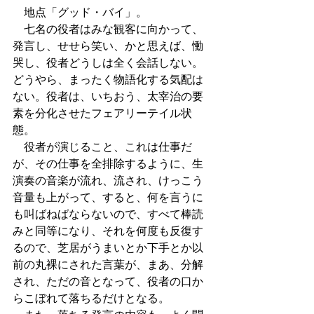
　地点「グッド・バイ」。
　七名の役者はみな観客に向かって、
発言し、せせら笑い、かと思えば、慟
哭し、役者どうしは全く会話しない。
どうやら、まったく物語化する気配は
ない。役者は、いちおう、太宰治の要
素を分化させたフェアリーテイル状
態。
　役者が演じること、これは仕事だ
が、その仕事を全排除するように、生
演奏の音楽が流れ、流され、けっこう
音量も上がって、すると、何を言うに
も叫ばねばならないので、すべて棒読
みと同等になり、それを何度も反復す
るので、芝居がうまいとか下手とか以
前の丸裸にされた言葉が、まあ、分解
され、ただの音となって、役者の口か
らこぼれて落ちるだけとなる。