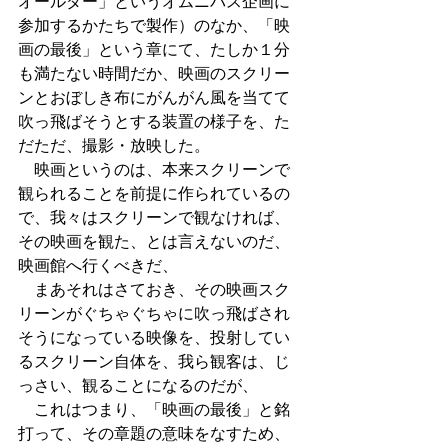
オールダー」というオムニバス企画に
参加するかたちで製作）のなか、「映
画の最後」という章にて、たしか１分
も満たない時間だか、映画のスクリー
ンとおぼしき布にがんがん風を当てて
吹っ飛ばそうとする装置の様子を、た
だただ、撮影・放映した。
　映画というのは、本来スクリーンで
観られることを前提に作られているの
で、我々はスクリーンで観なければ、
その映画を観た、とは言えないのだ、
映画館へ行くべきだ、
　まあそれはさておき、その映画スク
リーンがぐちゃぐちゃに吹っ飛ばされ
そうになっている映像を、投射してい
るスクリーン自体を、我ら観客は、じ
っさい、観ることになるのだが、
　これはつまり、「映画の最後」と銘
打って、その章題の意味をなすため、