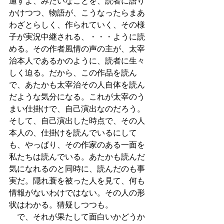
通すよ、みたいなことを、読者に語り
かけつつ、物語が、こうなったらまあ
わざとらしく、作られていく、その様
子が実況中継される、・・・ように読
める。その作者風情の声の主が、太宰
治本人であるかのように、読者に生々
しく迫る。だから、この作品を読ん
で、あたかも太宰治その人自体を読ん
だような気分になる。これが太宰のう
まい仕掛けで、自己演出なのだろう。
そして、自己演出した時点で、その人
本人の、仕掛けを読んでいるにして
も、やっぱり、その作家のある一面を
私たちは読んでいる。あたかも読んだ
気になれるのと同時に、読んだのも事
実だ。隠れ蓑を被った人を見て、何も
情報がないわけではない。その人の形
状はわかる。猜疑しつつも。
　で、それが果たして面白いかどうか