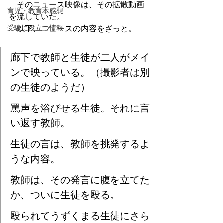
　そのニュース映像は、その拡散動画
育児・教育本感想
を流していた。
受験に役立つ情報
　以下、ニュースの内容をざっと。
廊下で教師と生徒が二人がメイ
ンで映っている。（撮影者は別
の生徒のようだ）
罵声を浴びせる生徒。それに言
い返す教師。
生徒の言は、教師を挑発するよ
うな内容。
教師は、その発言に腹を立てた
か、ついに生徒を殴る。
殴られてうずくまる生徒にさら