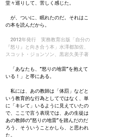
堂々巡りして、苦しく感じた。
　が、ついに、眠れたのだ。それはこ
の本を読んだから。
2012年発行　実務教育出版「自分の
『怒り』と向き合う本」水澤都加佐、
スコット・ジョンソン、黒岩久美子著
　「あなたも、“怒りの地雷”を抱えて
いる！」と帯にある。
　私には、あの教師は「体罰」などと
いう教育的な行為としてではなく、単
に「キレて」いるように見えていたの
で、ここで言う表現では、あの生徒は
あの教師の“怒りの地雷”を踏んだのだ
ろう、そういうことかしら、と思われ
た。