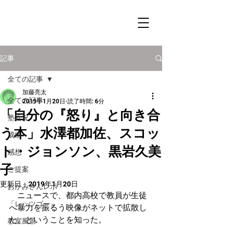
記事
全ての記事
加藤亮太
全ての記事
2019年1月20日
読了時間: 6分
「自分の『怒り』と向き合
塾近況
う本」水澤都加佐、スコッ
成績
ト・ジョンソン、黒岩久美
感想
子
ご提案
更新日：
2019年1月20日
おかみさんレポ
　ニュースで、都内高校で教員が生徒
「レッツゴー」
へ暴力を振るう映像がネットで拡散し
た、ということを知った。
教室風景