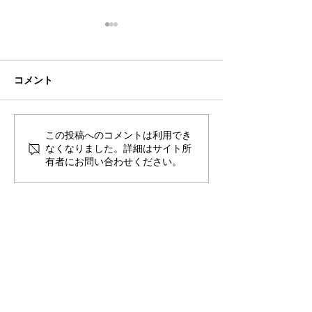
ナイス自習！ の巻
厳しいカトウ塾
こんにちは！ カトウ塾のおか
こんちには。 カ
みさんです。 春期講習も終わ
みさんです。 突
コメント
り、間も無く今年は大大大型
さんは高校受験に
連休ですね。 5月の連休とい
くらいご存知です
えば・・・そう！間も無く中
かみさんは中高一
この投稿へのコメントは利用でき
間テストです！ みなさん準備
通っていたため、
なくなりました。詳細はサイト所
は進んでますでしょうか。 塾
有者にお問い合わせください。
いうものを知りま
生のみなさんはカトウ塾に通
も私立希望だった
い出して初めてのテストで
代日頃の成績をあ
す。...
ず過ごしてきました