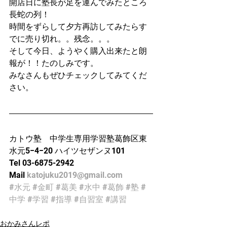
開店日に塾長が足を運んでみたところ
長蛇の列！
時間をずらして夕方再訪してみたらす
でに売り切れ。。残念。。。
そして今日、ようやく購入出来たと朗
報が！！たのしみです。
みなさんもぜひチェックしてみてくだ
さい。
カトウ塾　中学生専用学習塾葛飾区東
水元5−4−20 ハイツセザンヌ101
Tel 03-6875-2942
Mail 
katojuku2019@gmail.com
#水元
#金町
#葛美
#水中
#葛飾
#塾
#
中学
#学習
#指導
#自習室
#講習
おかみさんレポ