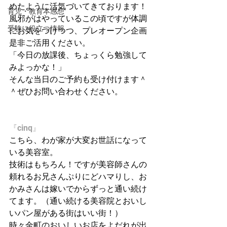
めたように活気づいてきております！
育児・教育本感想
風邪がはやっているこの頃ですが体調
受験に役立つ情報
にお気をつけつつ、プレオープン企画
是非ご活用ください。
「今日の放課後、ちょっくら勉強して
みよっかな！」
そんな当日のご予約も受け付けます＾
＾ぜひお問い合わせください。
『cinq』
こちら、わが家が大変お世話になって
いる美容室。
技術はもちろん！ですが美容師さんの
頼れるお兄さんぷりにどハマりし、お
かみさんは嫁いでからずっと通い続け
てます。（通い続ける美容院とおいし
いパン屋がある街はいい街！）
時々金町のおいしいお店をよだれが出