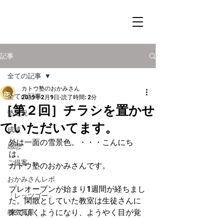
記事
全ての記事
カトウ塾のおかみさん
全ての記事
2019年2月9日
読了時間: 2分
［第２回］チラシを置かせ
塾近況
ていただいてます。
成績
外は一面の雪景色。・・・こんにち
感想
は。
ご提案
カトウ塾のおかみさんです。
おかみさんレポ
プレオープンが始まり1週間が経ちまし
「レッツゴー」
た。閑散としていた教室は生徒さんに
来て頂くようになり、ようやく目が覚
教室風景