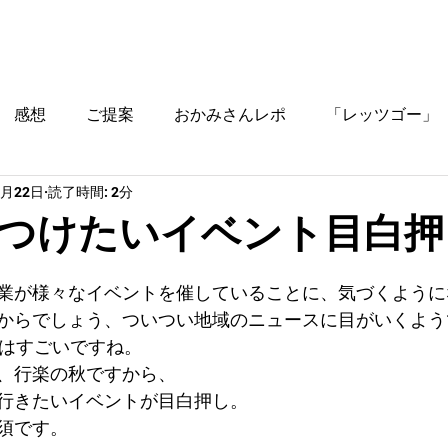
ブログ
時間割
料金
ご入塾方法
教室
感想
ご提案
おかみさんレポ
「レッツゴー」
1月22日
読了時間: 2分
役立つ情報
つけたいイベント目白押
業が様々なイベントを催していることに、気づくように
からでしょう、ついつい地域のニュースに目がいくよう
月はすごいですね。
、行楽の秋ですから、
行きたいイベントが目白押し。
須です。