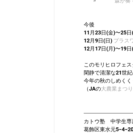
       〃　　　 
森が奏
今後
11月23日(金)〜25日(
12月9日(日) 
プラス
12月17日(月)〜19日(
このモリヒロフェス
閑静で清潔な21世
今年の秋のしめくく
（JAの
大農業まつり
カトウ塾　中学生専
葛飾区東水元5−4−2