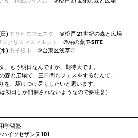
でる、秋風のリズム
　＠松戸 21世紀の森と広場
日) 
モリヒロフェスタ
　＠松戸 21世紀の森と広場
ワンクリスマスマルシェ
　＠柏の葉 T-SITE
水) 
羽子板市
　＠台東区浅草寺
タ、もう明日なんですが、期待大です。
紀の森と広場で、三日間もフェスをするなんて！
りを、駆けつけ尽くしたいと思います。
は初日しか開催されないようなので要注意）
用学習塾
0 ハイツセザンヌ101