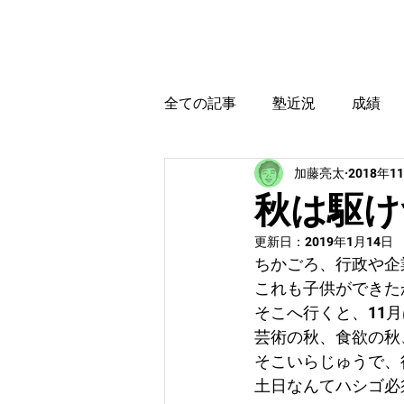
カトウ塾
ホーム
全ての記事
塾近況
成績
加藤亮太
2018年1
育児・教育本感想
受験に
秋は駆け
更新日：
2019年1月14日
ちかごろ、行政や企
これも子供ができた
そこへ行くと、11
芸術の秋、食欲の秋
そこいらじゅうで、
土日なんてハシゴ必