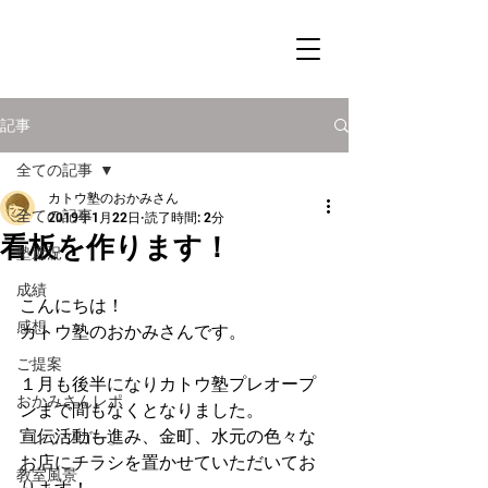
記事
全ての記事
カトウ塾のおかみさん
全ての記事
2019年1月22日
読了時間: 2分
看板を作ります！
塾近況
成績
こんにちは！
感想
カトウ塾のおかみさんです。
ご提案
１月も後半になりカトウ塾プレオープ
おかみさんレポ
ンまで間もなくとなりました。
宣伝活動も進み、金町、水元の色々な
「レッツゴー」
お店にチラシを置かせていただいてお
教室風景