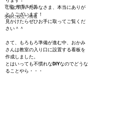
ります！
育児・教育本感想
ご協力頂いたみなさま、本当にありが
とうございます！
受験に役立つ情報
見かけたらぜひお手に取ってご覧くだ
さい＾＾
さて、もろもろ準備が進む中、おかみ
さんは教室の入り口に設置する看板を
作成しました。
とはいっても不慣れなDIYなのでどうな
ることやら・・・