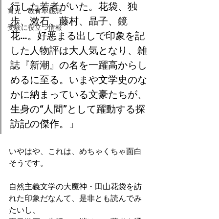
行した若者がいた。花袋、独
育児・教育本感想
歩、漱石、藤村、晶子、鏡
受験に役立つ情報
花…。好悪まる出しで印象を記
した人物評は大人気となり、雑
誌『新潮』の名を一躍高からし
めるに至る。いまや文学史のな
かに納まっている文豪たちが、
生身の“人間”として躍動する探
訪記の傑作。」
いやはや、これは、めちゃくちゃ面白
そうです。
自然主義文学の大魔神・田山花袋を訪
れた印象だなんて、是非とも読んでみ
たいし、