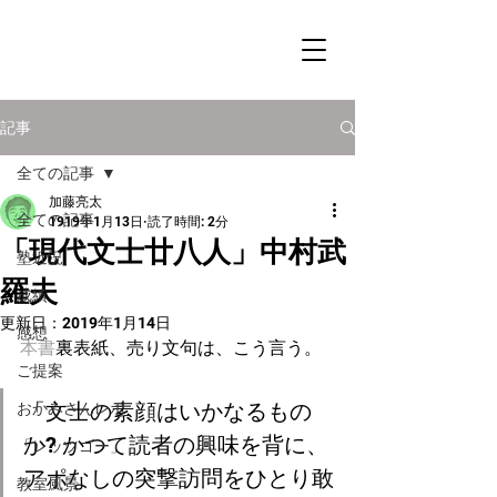
記事
全ての記事
加藤亮太
全ての記事
1919年1月13日
読了時間: 2分
「現代文士廿八人」中村武
塾近況
羅夫
成績
更新日：
2019年1月14日
感想
本書
裏表紙、売り文句は、こう言う。
ご提案
「文士の素顔はいかなるもの
おかみさんレポ
か? かつて読者の興味を背に、
「レッツゴー」
アポなしの突撃訪問をひとり敢
教室風景