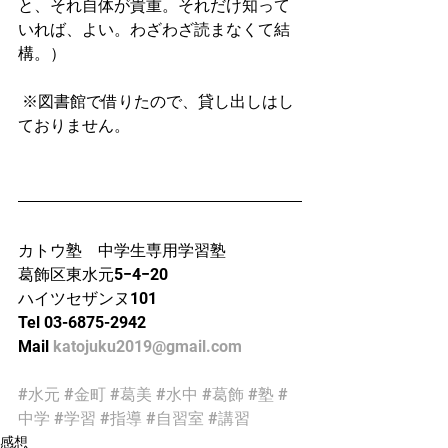
と、それ自体が貴重。それだけ知って
いれば、よい。わざわざ読まなくて結
構。）
 ※図書館で借りたので、貸し出しはし
ておりません。    
カトウ塾　中学生専用学習塾
葛飾区東水元5−4−20 
ハイツセザンヌ101
Tel 03-6875-2942
Mail 
katojuku2019@gmail.com
#水元
#金町
#葛美
#水中
#葛飾
#塾
#
中学
#学習
#指導
#自習室
#講習
感想