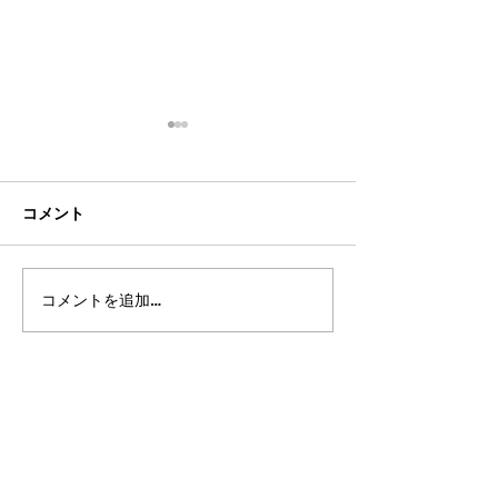
コメント
コメントを追加…
2026年8月・9月スケジュ
都立高 更新情報2
ール
ート15（最終回