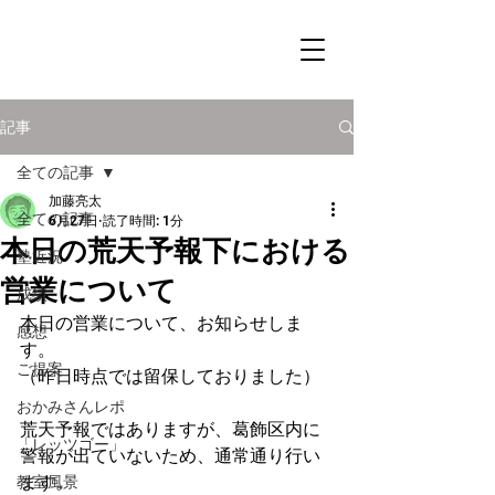
記事
全ての記事
加藤亮太
全ての記事
6月27日
読了時間: 1分
本日の荒天予報下における
塾近況
営業について
成績
本日の営業について、お知らせしま
感想
す。
ご提案
（昨日時点では留保しておりました）
おかみさんレポ
荒天予報ではありますが、葛飾区内に
「レッツゴー」
警報が出ていないため、通常通り行い
ます。
教室風景