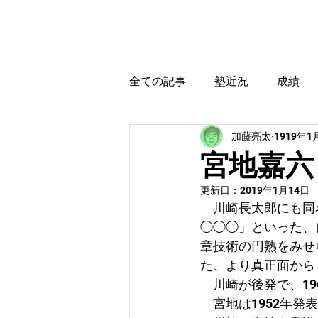
カトウ塾
ホーム
全ての記事
塾近況
成績
加藤亮太
1919年1
育児・教育本感想
受験に
宮地嘉六
更新日：
2019年1月14日
　川崎長太郎にも同
◯◯◯」といった、
章技術の円熟をみせ
た、より真正面から
　川崎が後発で、1
　宮地は1952年発