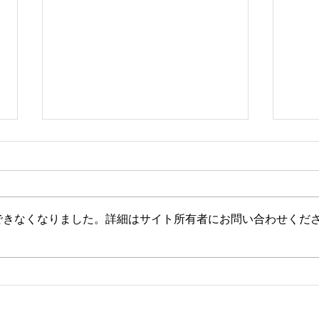
できなくなりました。詳細はサイト所有者にお問い合わせくだ
smokebooksコラム（20時間
smo
目）
目）