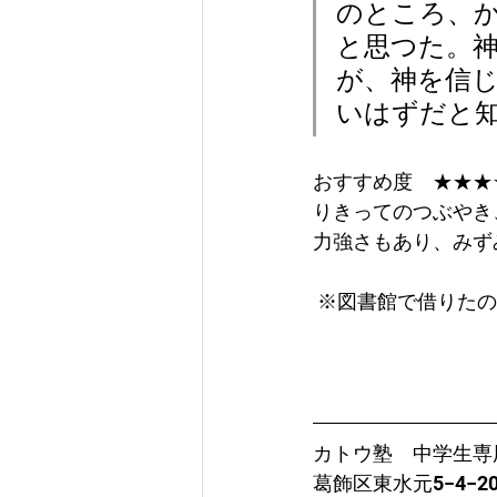
のところ、
と思つた。
が、神を信
いはずだと
おすすめ度　★★★
りきってのつぶやき
力強さもあり、みず
 ※図書館で借りたの
カトウ塾　中学生専
葛飾区東水元5−4−2