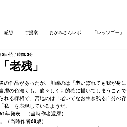
ブログ
時間割
料金
ご入塾方法
教室
感想
ご提案
おかみさんレポ
「レッツゴー」
月5日
読了時間: 3分
役立つ情報
「老残」
名の作品があったが、川崎のは「老いぼれても我が身に
自虐の色濃くも、痛々しくも的確に描いてしまうことで
られる様相で、宮地のは「老いてなお生き残る自分の存
「私」を表現しているようだ。
961年発表。（当時作者還暦）
表。（当時作者68歳）