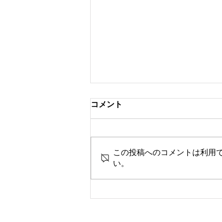
コメント
この投稿へのコメントは利用
い。
smokebooksコラム（21時間
目）