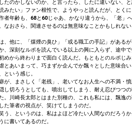
したのかしないのか、と言ったら、したに違いない、と
読みたい」ファン根性で、ようやっと読んだが、とくに
作者年齢も、68と60じゃあ、かなり違うから、「老」
。なおさら、関連させるのは無意味なことかもしれない
は、他に、「煤煙の臭ひ」「或る職工の手記」があるが
か、深刻なルポを読んでいる以上の興に入らず、途中で
初めから終わりまで面白く読んだ。もともとのルポじみ
虐とあいまって、巧まずか企んでか飄々とした意味合い
、という感じ。
癖が、まさしく「老残」、老いてなお人生への不満・憤
隠し切ろうとしても、噴出してしまう、耐え忍びつつの
た。川崎長太郎とはまた別種の、これも私には、飄逸の
した筆者の視点が、笑けてしまうのだ。
笑う、というのは、私はよほど冷たい人間なのだろうか
うに書いてあるのだ。