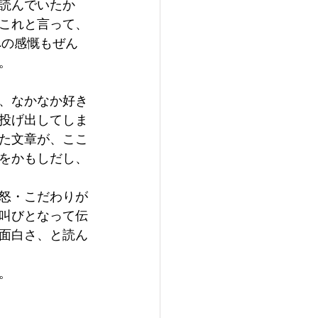
読んでいたか
これと言って、
への感慨もぜん
。
、なかなか好き
投げ出してしま
た文章が、ここ
をかもしだし、
怒・こだわりが
叫びとなって伝
面白さ、と読ん
。