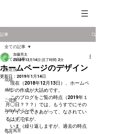
記事
全ての記事
加藤亮太
全ての記事
2018年12月14日
読了時間: 2分
ホームページのデザイン
塾近況
更新日：
2019年1月14日
成績
　現在（2018年12月13日）、ホームペ
感想
ージの作成が大詰めです。
　このブログをご覧の時点（2019年１
ご提案
月◯日？？？）では、もうすでにその
おかみさんレポ
デザインはできあがって、なされてい
るはずですが、
「レッツゴー」
　いま（繰り返しますが、過去の時点
教室風景
で）