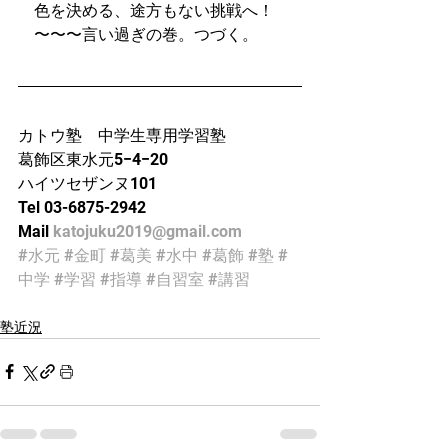
　色を決める、途方もない挑戦へ！
　〜〜〜言い過ぎの巻。つづく。
カトウ塾　中学生専用学習塾
葛飾区東水元5−4−20 
ハイツセザンヌ101
Tel 03-6875-2942
Mail 
katojuku2019@gmail.com
#水元
#金町
#葛美
#水中
#葛飾
#塾
#
中学
#学習
#指導
#自習室
#講習
塾近況